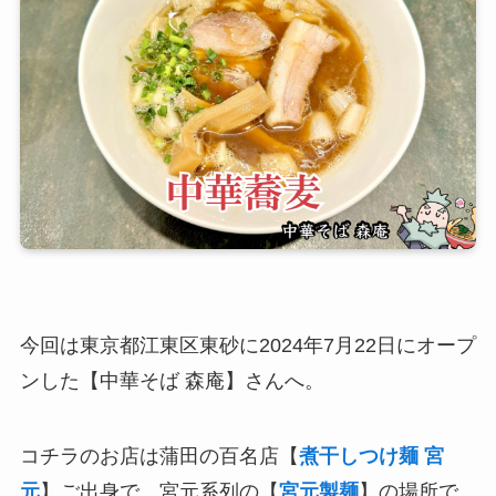
今回は東京都江東区東砂に2024年7月22日にオープ
ンした【中華そば 森庵】さんへ。
コチラのお店は蒲田の百名店【
煮干しつけ麺 宮
元
】ご出身で、宮元系列の【
宮元製麺
】の場所で