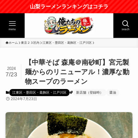
山梨ラーメンランキングはコチラ
menu
seach
ホーム
東京２３区内
江東区・墨田区・葛飾区・江戸川区
【中華そば 森庵＠南砂町】宮元製
2024
麺からのリニューアル！濃厚な動
7/23
物スープのラーメン
江東区・墨田区・葛飾区・江戸川区
新店舗（登録時）
醤油
2024年7月23日