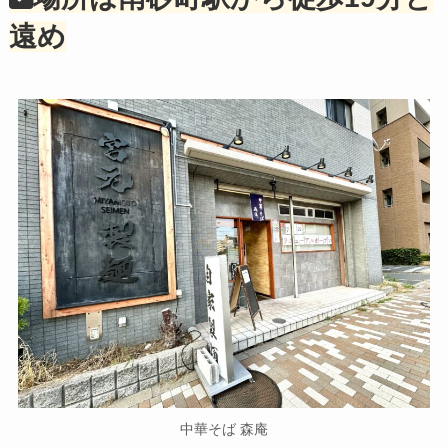
遠め
中華そば 森庵