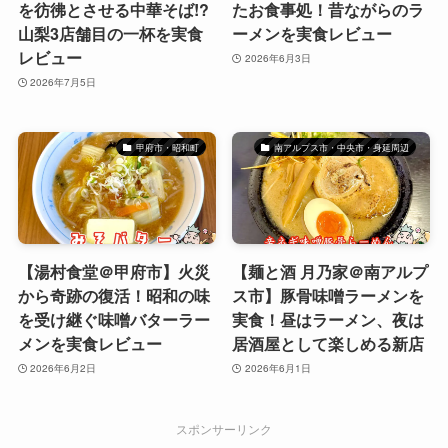
を彷彿とさせる中華そば!?
たお食事処！昔ながらのラ
山梨3店舗目の一杯を実食
ーメンを実食レビュー
レビュー
2026年6月3日
2026年7月5日
甲府市・昭和町
南アルプス市・中央市・身延周辺
【湯村食堂＠甲府市】火災
【麺と酒 月乃家＠南アルプ
から奇跡の復活！昭和の味
ス市】豚骨味噌ラーメンを
を受け継ぐ味噌バターラー
実食！昼はラーメン、夜は
メンを実食レビュー
居酒屋として楽しめる新店
2026年6月2日
2026年6月1日
スポンサーリンク