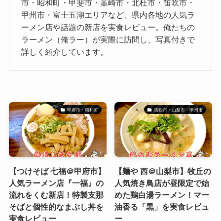
市・昭和町・甲斐市・韮崎市・北杜市・笛吹市・
甲州市・富士五湖エリアなど、県内各地の人気ラ
ーメン店や話題の新店を実食レビュー。俺たちの
ラーメン（俺ラー）が実際に訪問し、写真付きで
詳しく紹介しています。
甲府市・昭和町
笛吹市・山梨市・甲州市
【つけそば 七福＠甲府市】
【麺や 西＠山梨市】牧丘の
人気ラーメン店『一福』の
人気焼き鳥店が昼限定で始
流れをくむ新店！特製支那
めた鶏白湯ラーメン！マー
そばと個性的なまぶし丼を
油香る「黒」を実食レビュ
実食レビュー
ー