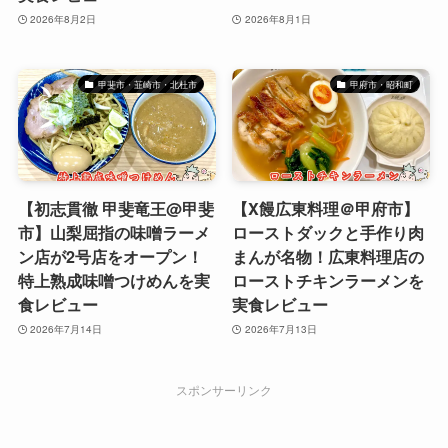
2026年8月2日
2026年8月1日
甲斐市・韮崎市・北杜市
甲府市・昭和町
【初志貫徹 甲斐竜王@甲斐
【X饅広東料理＠甲府市】
市】山梨屈指の味噌ラーメ
ローストダックと手作り肉
ン店が2号店をオープン！
まんが名物！広東料理店の
特上熟成味噌つけめんを実
ローストチキンラーメンを
食レビュー
実食レビュー
2026年7月14日
2026年7月13日
スポンサーリンク