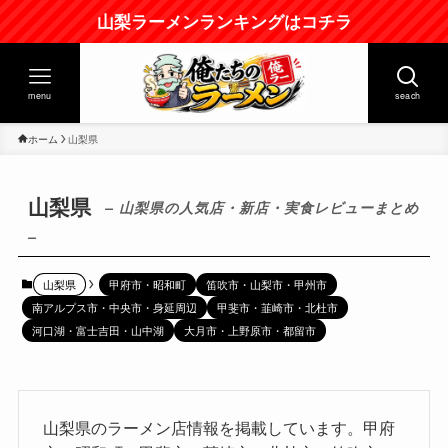
山梨ラーメンランキングはコチラ
menu
seach
ホーム
山梨県
山梨県
– 山梨県の人気店・新店・実食レビューまとめ
–
山梨県
甲府市・昭和町
笛吹市・山梨市・甲州市
南アルプス市・中央市・身延周辺
甲斐市・韮崎市・北杜市
河口湖・富士吉田・山中湖
大月市・上野原市・都留市
山梨県のラーメン店情報を掲載しています。甲府