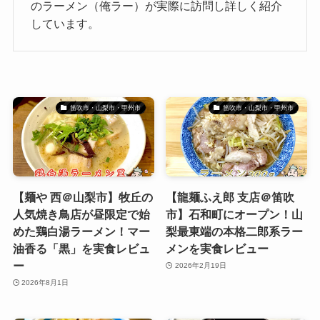
のラーメン（俺ラー）が実際に訪問し詳しく紹介
しています。
笛吹市・山梨市・甲州市
笛吹市・山梨市・甲州市
【麺や 西＠山梨市】牧丘の
【龍麺ふえ郎 支店＠笛吹
人気焼き鳥店が昼限定で始
市】石和町にオープン！山
めた鶏白湯ラーメン！マー
梨最東端の本格二郎系ラー
油香る「黒」を実食レビュ
メンを実食レビュー
ー
2026年2月19日
2026年8月1日