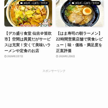
笛吹市・山梨市・甲州市
笛吹市・山梨市・甲州市
【デカ盛り食堂 仙吉＠笛吹
【はま寿司の朝ラーメン】
市】空間は異質だがサービ
22時間営業店舗で実食レビ
スは充実！安くて美味いラ
ュー｜味・価格・満足度を
ーメンや定食のお店
正直評価
2026年2月7日
2026年1月6日
スポンサーリンク