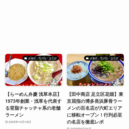
台東区・荒川区・足立区
台東区・荒川区・足立区
【らーめん弁慶 浅草本店】
【田中商店 足立区花畑】東
1973年創業・浅草を代表す
京屈指の博多長浜豚骨ラー
る背脂チャッチャ系の老舗
メンの百名店が六町エリア
ラーメン
に移転オープン！行列必至
の名店を徹底レポ
2025年10月18日
2025年8月24日