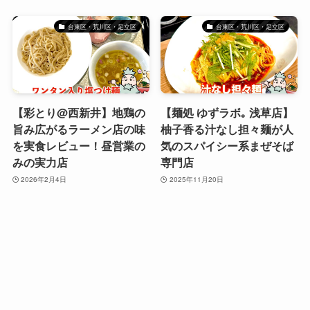
台東区・荒川区・足立区
台東区・荒川区・足立区
【彩とり@西新井】地鶏の
【麺処 ゆずラボ｡ 浅草店】
旨み広がるラーメン店の味
柚子香る汁なし担々麺が人
を実食レビュー！昼営業の
気のスパイシー系まぜそば
みの実力店
専門店
2026年2月4日
2025年11月20日