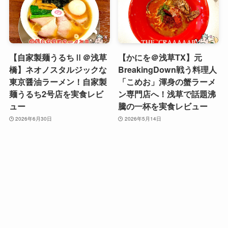
【自家製麺うるちⅡ＠浅草
【かにを＠浅草TX】元
橋】ネオノスタルジックな
BreakingDown戦う料理人
東京醤油ラーメン！自家製
「こめお」渾身の蟹ラーメ
麺うるち2号店を実食レビ
ン専門店へ！浅草で話題沸
ュー
騰の一杯を実食レビュー
2026年6月30日
2026年5月14日