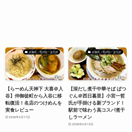
台東区・荒川区・足立区
台東区・荒川区・足立区
【らーめん天神下 大喜＠入
【深だし煮干中華そば ばつ
谷】仲御徒町から入谷に移
ぐん＠西日暮里】小宮一哲
転復活！名店のつけめんを
氏が手掛ける新ブランド！
実食レビュー
駅前で味わう高コスパ煮干
しラーメン
2026年4月17日
2026年4月13日