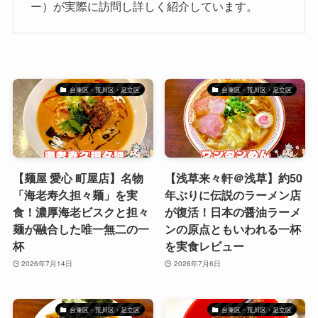
ー）が実際に訪問し詳しく紹介しています。
台東区・荒川区・足立区
台東区・荒川区・足立区
【麺屋 愛心 町屋店】名物
【浅草来々軒＠浅草】約50
「海老寿久担々麺」を実
年ぶりに伝説のラーメン店
食！濃厚海老ビスクと担々
が復活！日本の醤油ラーメ
麺が融合した唯一無二の一
ンの原点ともいわれる一杯
杯
を実食レビュー
2026年7月14日
2026年7月6日
台東区・荒川区・足立区
台東区・荒川区・足立区