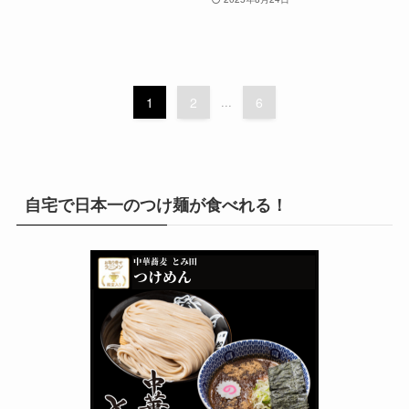
1
2
...
6
自宅で日本一のつけ麺が食べれる！