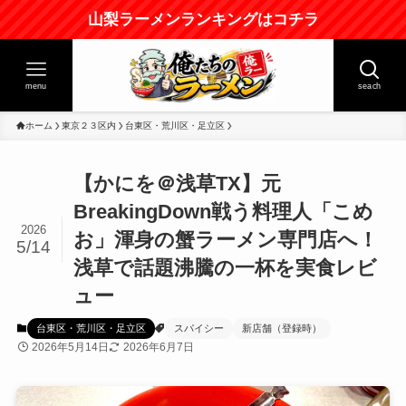
山梨ラーメンランキングはコチラ
menu
seach
ホーム
東京２３区内
台東区・荒川区・足立区
【かにを＠浅草TX】元
BreakingDown戦う料理人「こめ
2026
お」渾身の蟹ラーメン専門店へ！
5/14
浅草で話題沸騰の一杯を実食レビ
ュー
台東区・荒川区・足立区
スパイシー
新店舗（登録時）
2026年5月14日
2026年6月7日