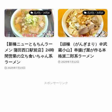
品川区・大田区
品川区・大田区
【新橋ニューともちんラー
【頑極 （がんぎまり）＠武
メン 蒲田西口駅前店】24時
蔵小山】串揚げ屋が作る本
間営業の立ち食いちゃん系
格派二郎系ラーメン
ラーメン
2025年7月12日
2025年7月15日
スポンサーリンク