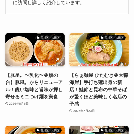
に訪問し詳しく紹介しています。
品川区・大田区
品川区・大田区
【豚星。〜乳化〜＠旗の
【らぁ麺屋 ひたむき＠大森
台】豚風。からリニューア
海岸】手打ち蓮出身の新
ル！鋭い塩味と旨味が押し
店！鮭節と昆布の中華そば
寄せるミニつけ麺を実食
が驚くほど美味しく名店の
予感
2026年8月6日
2026年7月23日
品川区・大田区
品川区・大田区