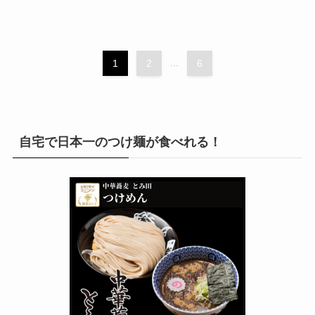
1
2
...
6
自宅で日本一のつけ麺が食べれる！