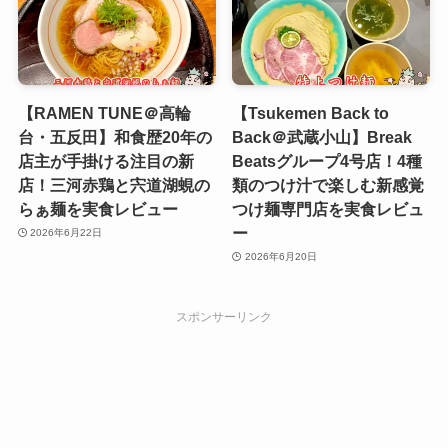
【RAMEN TUNE＠高輪
【Tsukemen Back to
台・五反田】和食歴20年の
Back＠武蔵小山】Break
店主が手掛ける注目の新
Beatsグループ4号店！4種
店！三河赤鶏と宍道湖蜆の
類のつけ汁で楽しむ新感覚
らぁ麺を実食レビュー
つけ麺専門店を実食レビュ
ー
2026年6月22日
2026年6月20日
スポンサーリンク