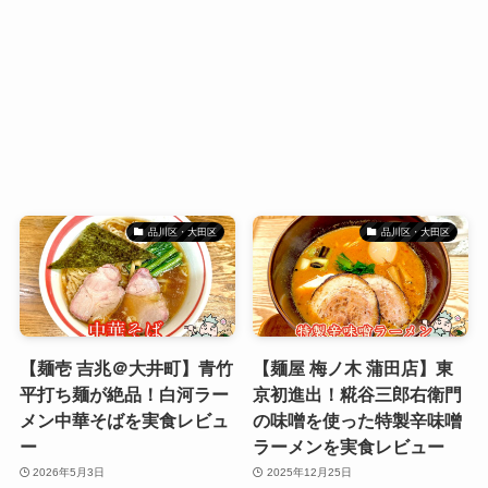
品川区・大田区
品川区・大田区
【麺壱 吉兆＠大井町】青竹
【麺屋 梅ノ木 蒲田店】東
平打ち麺が絶品！白河ラー
京初進出！糀谷三郎右衛門
メン中華そばを実食レビュ
の味噌を使った特製辛味噌
ー
ラーメンを実食レビュー
2026年5月3日
2025年12月25日