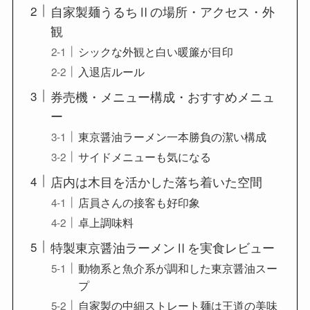
自家製麺うるちⅡの場所・アクセス・外
観
シックな外観と白い暖簾が目印
入退店ルール
券売機・メニュー構成・おすすめメニュ
ー
東京醤油ラーメン一本勝負の潔い構成
サイドメニューも気になる
店内は木目を活かした落ち着いた空間
店員さんの接客も好印象
卓上調味料
特製東京醤油ラーメンⅡを実食レビュー
動物系と魚介系が調和した東京醤油スー
プ
自家製の中細ストレート麺は王道の美味