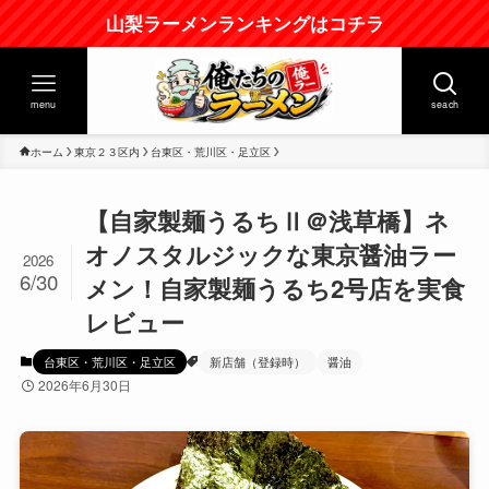
山梨ラーメンランキングはコチラ
menu
seach
ホーム
東京２３区内
台東区・荒川区・足立区
【自家製麺うるちⅡ＠浅草橋】ネ
オノスタルジックな東京醤油ラー
2026
6/30
メン！自家製麺うるち2号店を実食
レビュー
台東区・荒川区・足立区
新店舗（登録時）
醤油
2026年6月30日