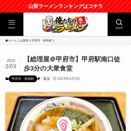
山梨ラーメンランキングはコチラ
menu
seach
ホーム
山梨県
甲府市・昭和町
【総理屋＠甲府市】甲府駅南口徒
2023
2/03
歩3分の大衆食堂
2023年2月3日
甲府市・昭和町
醤油