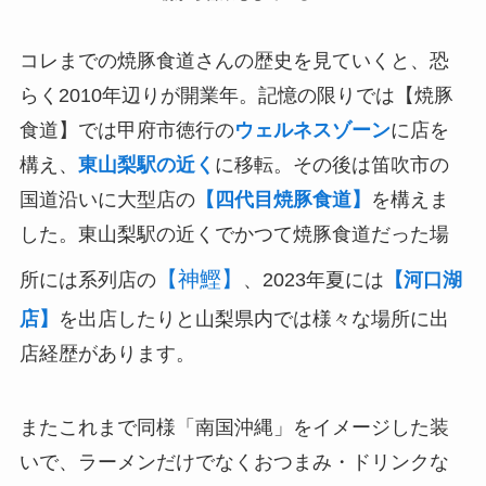
コレまでの焼豚食道さんの歴史を見ていくと、恐
らく2010年辺りが開業年。記憶の限りでは【焼豚
食道】では甲府市徳行の
ウェルネスゾーン
に店を
構え、
東山梨駅の近く
に移転。その後は笛吹市の
国道沿いに大型店の
【四代目焼豚食道】
を構えま
した。東山梨駅の近くでかつて焼豚食道だった場
【神鰹】
所には系列店の
、2023年夏には
【河口湖
店】
を出店したりと山梨県内では様々な場所に出
店経歴があります。
またこれまで同様「南国沖縄」をイメージした装
いで、ラーメンだけでなくおつまみ・ドリンクな