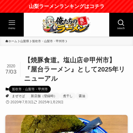
山梨ラーメンランキングはコチラ
menu
seach
ホーム
山梨県
笛吹市・山梨市・甲州市
【焼豚食道。塩山店＠甲州市】
2020
『屋台ラーメン』として2025年リ
7/03
ニューアル
笛吹市・山梨市・甲州市
まぜそば
新店舗（登録時）
煮干し
醤油
2020年7月3日
2025年1月29日