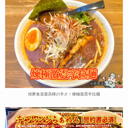
焼豚食道最高峰の辛さ！煉極激震辛拉麺