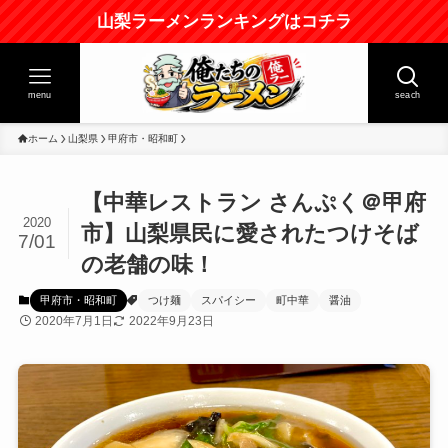
山梨ラーメンランキングはコチラ
menu
seach
ホーム
山梨県
甲府市・昭和町
【中華レストラン さんぷく＠甲府
2020
市】山梨県民に愛されたつけそば
7/01
の老舗の味！
甲府市・昭和町
つけ麺
スパイシー
町中華
醤油
2020年7月1日
2022年9月23日