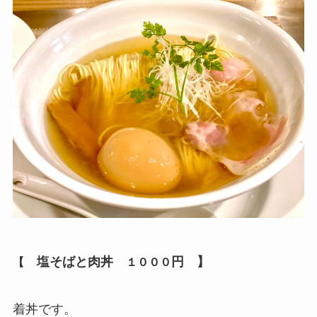
塩そばと肉丼
円 】
【
１０００
着丼です。