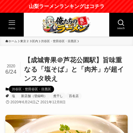
山梨ラーメンランキングはコチラ
menu
seach
ホーム
東京２３区内
渋谷区・世田谷区・目黒区
【成城青果＠芦花公園駅】旨味重
2020
なる「塩そば」と「肉丼」が超イ
6/24
ンスタ映え
渋谷区・世田谷区・目黒区
塩
新店舗（登録時）
煮干し
百名店
2020年6月24日
2021年12月8日