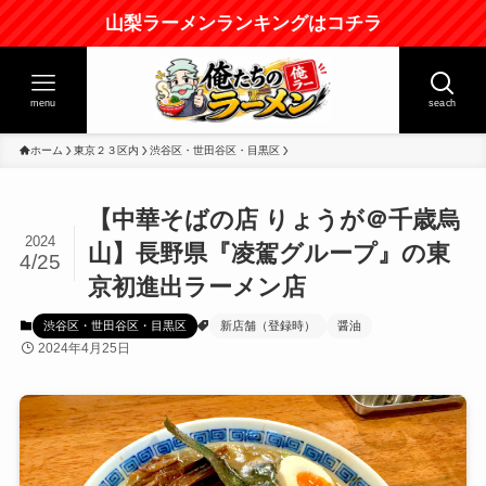
山梨ラーメンランキングはコチラ
menu
seach
ホーム
東京２３区内
渋谷区・世田谷区・目黒区
【中華そばの店 りょうが＠千歳烏
2024
山】長野県『凌駕グループ』の東
4/25
京初進出ラーメン店
渋谷区・世田谷区・目黒区
新店舗（登録時）
醤油
2024年4月25日