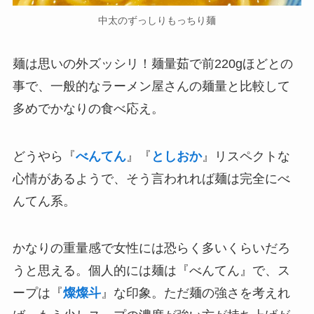
中太のずっしりもっちり麺
麺は思いの外ズッシリ！麺量茹で前220gほどとの
事で、一般的なラーメン屋さんの麺量と比較して
多めでかなりの食べ応え。
どうやら『
べんてん
』『
としおか
』リスペクトな
心情があるようで、そう言われれば麺は完全にべ
んてん系。
かなりの重量感で女性には恐らく多いくらいだろ
うと思える。個人的には麺は『べんてん』で、ス
ープは『
燦燦斗
』な印象。ただ麺の強さを考えれ