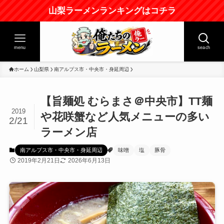
山梨ラーメンランキングはコチラ
menu
seach
ホーム
山梨県
南アルプス市・中央市・身延周辺
【旨麺処 むらまさ＠中央市】TT麺
2019
や花咲蟹など人気メニューの多い
2/21
ラーメン店
南アルプス市・中央市・身延周辺
味噌
塩
豚骨
2019年2月21日
2026年6月13日