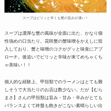
スープはピリッと辛くも蟹の旨みが凄い！
スープは濃厚な蟹の風味が全面に出た、かなり個
性強めの口当たり。花咲蟹の蟹味噌をかえしに投
入しており、蟹と味噌のコクがグッと味覚にアプ
ローチ。後追いでピリッと辛味が来てめちゃくち
ゃ美味い！！
個人的な経験上、甲殻類でのラーメンはとても難
しそうで大当たりのお店は数少ない。だが【むら
まさ】さんの甲殻類は旨み・甘み・辛みがとても
バランスよくて終盤も飽きがこない素晴らしい出