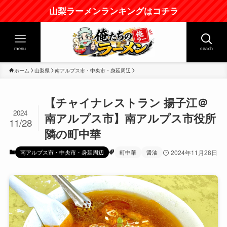
山梨ラーメンランキングはコチラ
menu
seach
ホーム
山梨県
南アルプス市・中央市・身延周辺
【チャイナレストラン 揚子江＠
2024
南アルプス市】南アルプス市役所
11/28
隣の町中華
南アルプス市・中央市・身延周辺
町中華
醤油
2024年11月28日