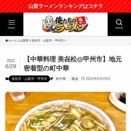
山梨ラーメンランキングはコチラ
menu
seach
ホーム
山梨県
笛吹市・山梨市・甲州市
【中華料理 美㐂松@甲州市】地元
2022
6/29
密着型の町中華
2022年6月29日
笛吹市・山梨市・甲州市
町中華
醤油