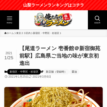
山梨ラーメンランキングはコチラ
menu
seach
ホーム
東京２３区内
新宿区・中野区・杉並区
【尾道ラーメン 壱番館＠新宿御苑
2021
前駅】広島県ご当地の味が東京初
1/25
進出
新宿区・中野区・杉並区
新店舗（登録時）
醤油
2021年1月25日
2021年3月6日