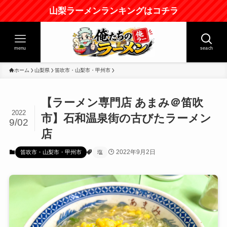
山梨ラーメンランキングはコチラ
menu
seach
ホーム
山梨県
笛吹市・山梨市・甲州市
【ラーメン専門店 あまみ＠笛吹
2022
市】石和温泉街の古びたラーメン
9/02
店
2022年9月2日
笛吹市・山梨市・甲州市
塩