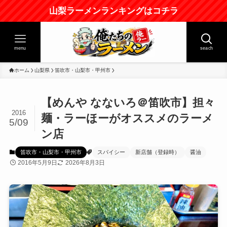
山梨ラーメンランキングはコチラ
menu
seach
ホーム
山梨県
笛吹市・山梨市・甲州市
【めんや なないろ＠笛吹市】担々
2016
麺・ラーほーがオススメのラーメ
5/09
ン店
笛吹市・山梨市・甲州市
スパイシー
新店舗（登録時）
醤油
2016年5月9日
2026年8月3日