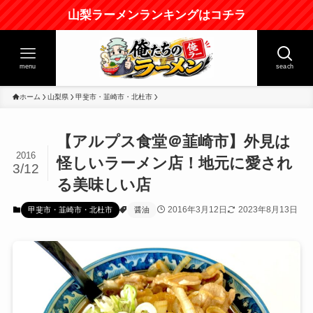
山梨ラーメンランキングはコチラ
menu
seach
ホーム
山梨県
甲斐市・韮崎市・北杜市
【アルプス食堂＠韮崎市】外見は
2016
怪しいラーメン店！地元に愛され
3/12
る美味しい店
2016年3月12日
2023年8月13日
甲斐市・韮崎市・北杜市
醤油