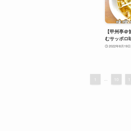
【甲州亭＠
むサッポロ
2022年8月19日
1
...
10
1