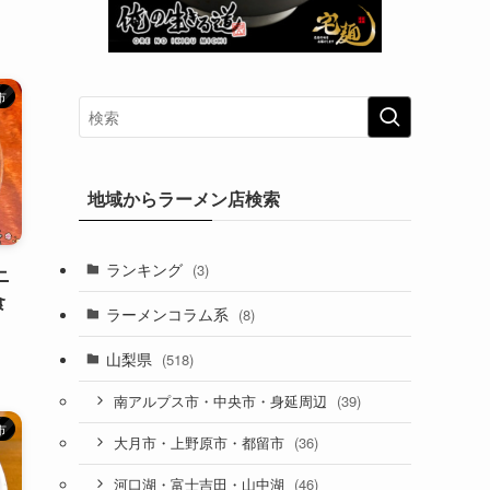
市
地域からラーメン店検索
ランキング
(3)
ニ
食
ラーメンコラム系
(8)
山梨県
(518)
(39)
南アルプス市・中央市・身延周辺
市
(36)
大月市・上野原市・都留市
(46)
河口湖・富士吉田・山中湖