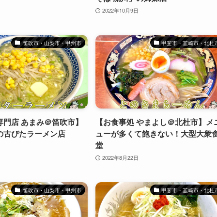
2022年10月9日
笛吹市・山梨市・甲州市
甲斐市・韮崎市・北杜
専門店 あまみ＠笛吹市】
【お食事処 やまよし＠北杜市】メ
の古びたラーメン店
ューが多くて飽きない！大型大衆
堂
2022年8月22日
笛吹市・山梨市・甲州市
甲斐市・韮崎市・北杜