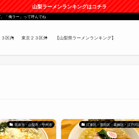
山梨ラーメンランキングはコチラ
グ。「俺ラー」って呼んでね
２３区内
東京２３区外
【山梨県ラーメンランキング】
笛吹市・山梨市・甲州市
江東区・墨田区・葛飾区・江戸川