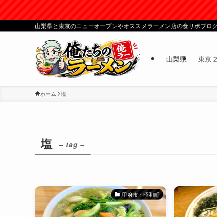
山梨県と東京のニューオープンやオススメラーメン店の食リポブロ
山梨県
東京
ホーム
塩
塩
– tag –
甲府市・昭和町