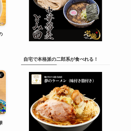
の
自宅で本格派の二郎系が食べれる！
区
華