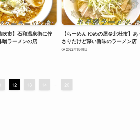
笛吹市】石和温泉街に佇
【らーめん ゆめの屋＠北杜市】あ
味噌ラーメンの店
さりだけど深い旨味のラーメン店
2022年8月8日
1
12
13
14
...
26