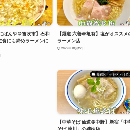
 にばんや＠笛吹市】石和
【麺道 六善＠亀有】塩がオススメ
主食にも締めラーメンに
ラーメン店
2022年10月22日
日
新宿区・中野区・杉並
【中華そば 仙道＠中野】新宿「中
そば 流川」の姉妹店