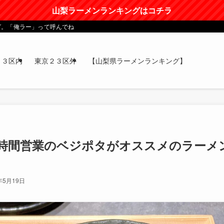
山梨ラーメンランキングはコチラ
グ。「俺ラー」って呼んでね
２３区内
東京２３区外
【山梨県ラーメンランキング】
4時間営業のベジポタがオススメのラーメ
年5月19日