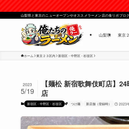
山梨県と東京のニューオープンやオススメラーメン店の食リポブロ
山梨県
東京
ホーム
東京２３区内
新宿区・中野区・杉並区
【麺松 新宿歌舞伎町店】2
2023
5/19
店
新宿区・中野区・杉並区
つけ麺
新店舗（登録時）
2023