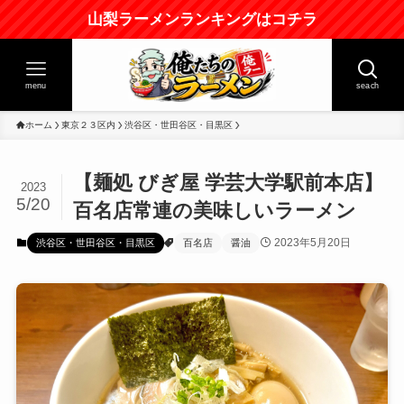
山梨ラーメンランキングはコチラ
menu
seach
ホーム
東京２３区内
渋谷区・世田谷区・目黒区
【麺処 びぎ屋 学芸大学駅前本店】
2023
5/20
百名店常連の美味しいラーメン
2023年5月20日
渋谷区・世田谷区・目黒区
百名店
醤油