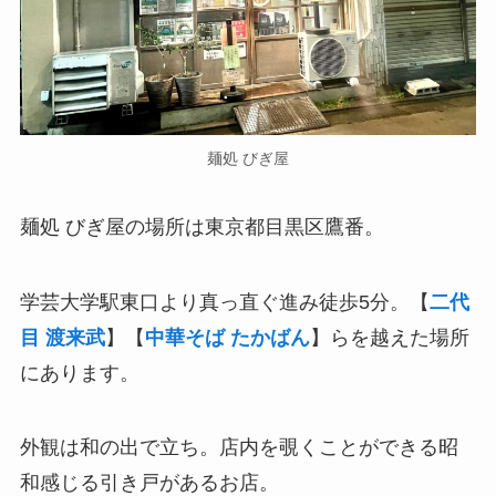
麺処 びぎ屋
麺処 びぎ屋の場所は東京都目黒区鷹番。
学芸大学駅東口より真っ直ぐ進み徒歩5分。【
二代
目 渡来武
】【
中華そば たかばん
】らを越えた場所
にあります。
外観は和の出で立ち。店内を覗くことができる昭
和感じる引き戸があるお店。