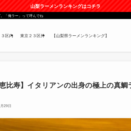
山梨ラーメンランキングはコチラ
グ。「俺ラー」って呼んでね
２３区内
東京２３区外
【山梨県ラーメンランキング】
かど＠恵比寿】イタリアンの出身の極上の真鯛
3月29日