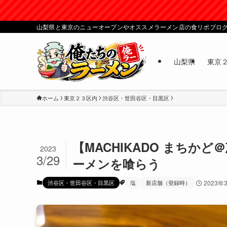
山梨県と東京のニューオープンやオススメラーメン店の食リポブロ
山梨県
東京
ホーム
東京２３区内
渋谷区・世田谷区・目黒区
【MACHIKADO まち
2023
3/29
ーメンを喰らう
渋谷区・世田谷区・目黒区
塩
新店舗（登録時）
2023年