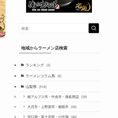
地域からラーメン店検索
ランキング
(3)
ラーメンコラム系
(8)
山梨県
(518)
一
(39)
南アルプス市・中央市・身延周辺
(36)
大月市・上野原市・都留市
(46)
河口湖・富士吉田・山中湖