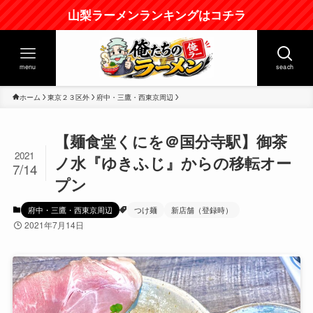
山梨ラーメンランキングはコチラ
menu
seach
ホーム
東京２３区外
府中・三鷹・西東京周辺
【麺食堂くにを＠国分寺駅】御茶
2021
ノ水『ゆきふじ』からの移転オー
7/14
プン
府中・三鷹・西東京周辺
つけ麺
新店舗（登録時）
2021年7月14日