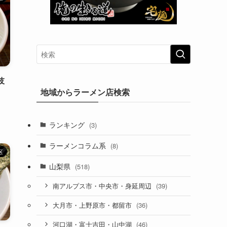
伎
地域からラーメン店検索
ランキング
(3)
ラーメンコラム系
(8)
区
山梨県
(518)
(39)
南アルプス市・中央市・身延周辺
(36)
大月市・上野原市・都留市
(46)
河口湖・富士吉田・山中湖