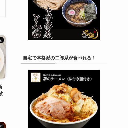
区
自宅で本格派の二郎系が食べれる！
新
敵
区