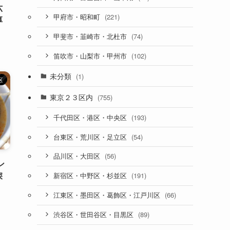
六
(221)
甲府市・昭和町
厚
(74)
甲斐市・韮崎市・北杜市
(102)
笛吹市・山梨市・甲州市
未分類
(1)
区
東京２３区内
(755)
(193)
千代田区・港区・中央区
(54)
台東区・荒川区・足立区
(56)
品川区・大田区
ン
深
(191)
新宿区・中野区・杉並区
(66)
江東区・墨田区・葛飾区・江戸川区
(89)
渋谷区・世田谷区・目黒区