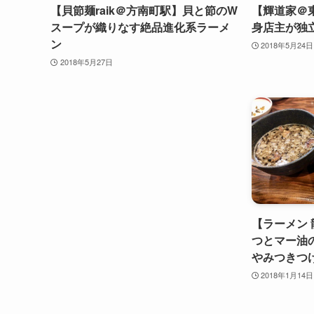
【貝節麺raik＠方南町駅】貝と節のW
【輝道家＠
スープが織りなす絶品進化系ラーメ
身店主が独
ン
2018年5月24日
2018年5月27日
【ラーメン
つとマー油
やみつきつ
2018年1月14日