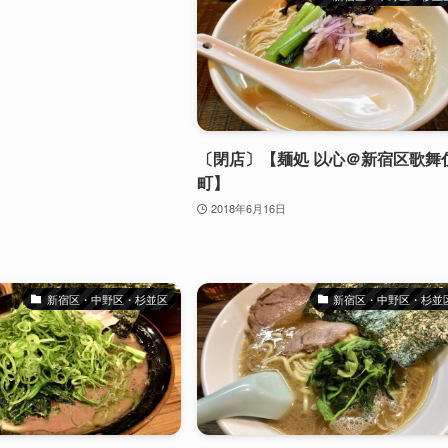
〔閉店〕【麺処 以心＠新宿区歌舞
町】
2018年6月16日
新宿区・中野区・杉並区
新宿区・中野区・杉並