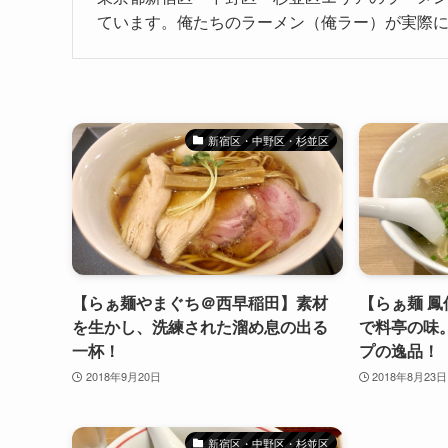
ています。俺たちのラーメン（俺ラー）が実際
新宿区・中野区・杉並区
【らぁ麺やまぐち＠西早稲田】素材
【らぁ麺 
を生かし、洗練された溜め息の出る
で料亭の味
一杯！
プの逸品！
2018年9月20日
2018年8月23日
新宿区・中野区・杉並区