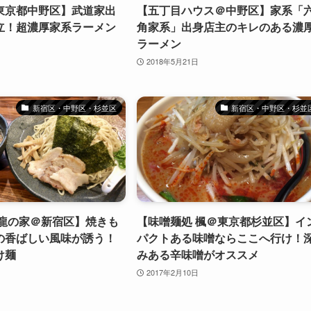
東京都中野区】武道家出
【五丁目ハウス＠中野区】家系「
立！超濃厚家系ラーメン
角家系」出身店主のキレのある濃
ラーメン
2018年5月21日
新宿区・中野区・杉並区
新宿区・中野区・杉並
 龍の家＠新宿区】焼きも
【味噌麺処 楓＠東京都杉並区】イ
の香ばしい風味が誘う！
パクトある味噌ならここへ行け！
け麺
みある辛味噌がオススメ
2017年2月10日