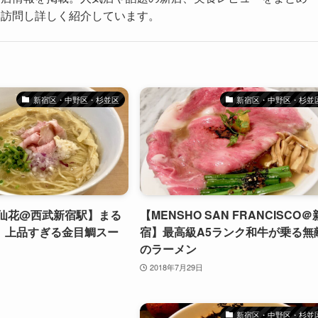
に訪問し詳しく紹介しています。
新宿区・中野区・杉並区
新宿区・中野区・杉並
鳳仙花@西武新宿駅】まる
【MENSHO SAN FRANCISCO＠
。上品すぎる金目鯛スー
宿】最高級A5ランク和牛が乗る無
のラーメン
2018年7月29日
新宿区・中野区・杉並