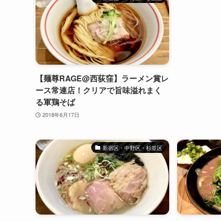
【麺尊RAGE@西荻窪】ラーメン賞レ
ース常連店！クリアで旨味溢れまく
る軍鶏そば
2018年6月17日
新宿区・中野区・杉並区