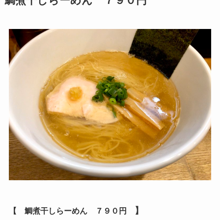
鯛煮干しらーめん ７９０円
】
【 鯛煮干しらーめん ７９０
円