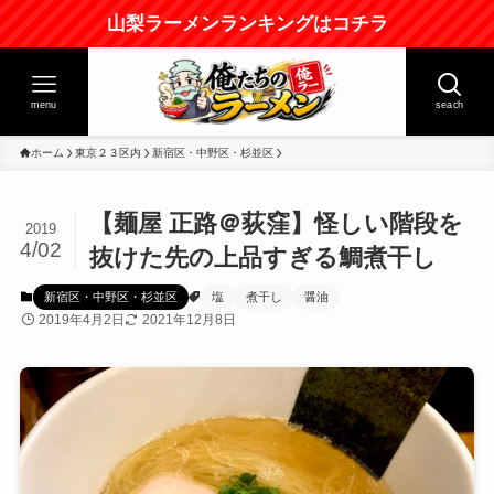
山梨ラーメンランキングはコチラ
menu
seach
ホーム
東京２３区内
新宿区・中野区・杉並区
【麺屋 正路＠荻窪】怪しい階段を
2019
4/02
抜けた先の上品すぎる鯛煮干し
新宿区・中野区・杉並区
塩
煮干し
醤油
2019年4月2日
2021年12月8日