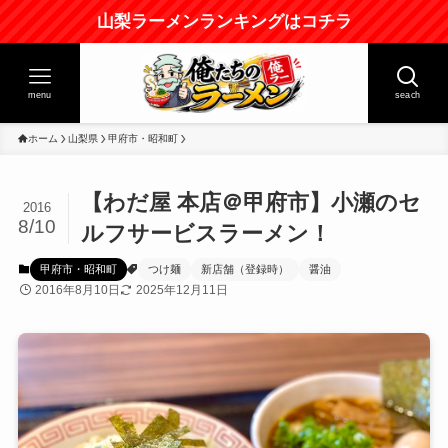
山梨ラーメンランキングはコチラ
menu
seach
ホーム
山梨県
甲府市・昭和町
【わだ屋 本店＠甲府市】小瀬のセ
2016
8/10
ルフサービスラーメン！
甲府市・昭和町
つけ麺
新店舗（登録時）
醤油
2016年8月10日
2025年12月11日