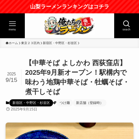
山梨ラーメンランキングはコチラ
menu
seach
ホーム
東京２３区内
新宿区・中野区・杉並区
【中華そば よしかわ 西荻窪店】
2025年9月新オープン！駅構内で
2025
9/15
味わう地鶏中華そば・牡蠣そば・
煮干しそば
新宿区・中野区・杉並区
つけ麺
新店舗（登録時）
2025年9月15日