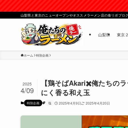
山梨県と東京のニューオープンやオススメラーメン店の食リポブロ
山梨県
東京
ホーム
特別企画
【鶏そばAkari✖️俺た
2025
4/09
にく香る和え玉
特別企画
塩
2025年4月9日
2025年4月20日