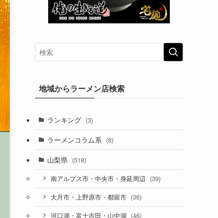
地域からラーメン店検索
ランキング
(3)
ラーメンコラム系
(8)
山梨県
(518)
(39)
南アルプス市・中央市・身延周辺
(36)
大月市・上野原市・都留市
(46)
河口湖・富士吉田・山中湖