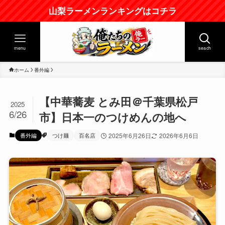
山梨ラーメンランキングはコチラ
menu
seach
ホーム
番外編
【中華蕎麦 とみ田＠千葉県松戸
2025
6/26
市】日本一のつけめんの地へ
番外編
つけ麺
百名店
2025年6月26日
2026年6月6日