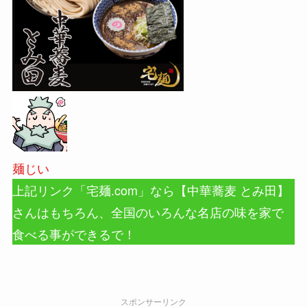
麺じい
上記リンク「宅麺.com」なら【中華蕎麦 とみ田】
さんはもちろん、全国のいろんな名店の味を家で
食べる事ができるで！
スポンサーリンク