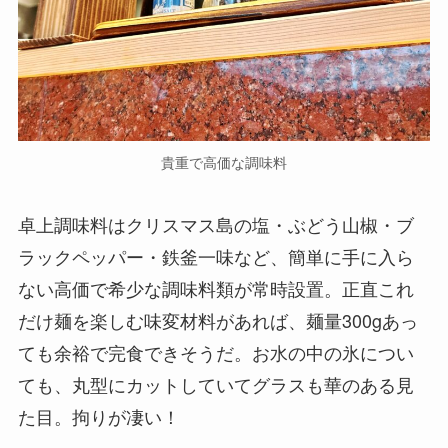
貴重で高価な調味料
卓上調味料はクリスマス島の塩・ぶどう山椒・ブ
ラックペッパー・鉄釜一味など、簡単に手に入ら
ない高価で希少な調味料類が常時設置。正直これ
だけ麺を楽しむ味変材料があれば、麺量300gあっ
ても余裕で完食できそうだ。お水の中の氷につい
ても、丸型にカットしていてグラスも華のある見
た目。拘りが凄い！