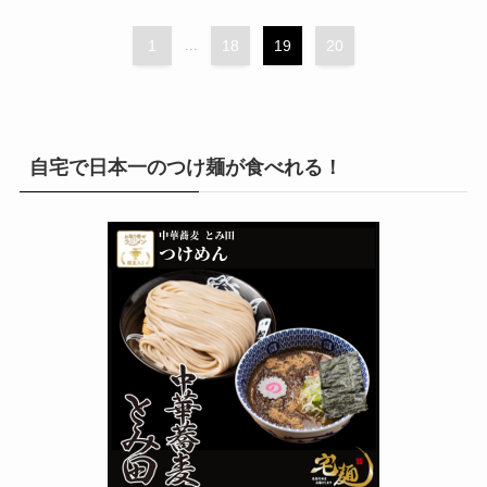
1
...
18
19
20
自宅で日本一のつけ麺が食べれる！