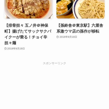
【排骨担々 五ノ井＠神保
【孫鈴舎＠東京駅】六厘舎
町】揚げたてサックサクパ
系激ウマ店の孫作が移転
イクーが乗る！チョイ辛
2018年9月18日
担々麺
2018年9月19日
スポンサーリンク