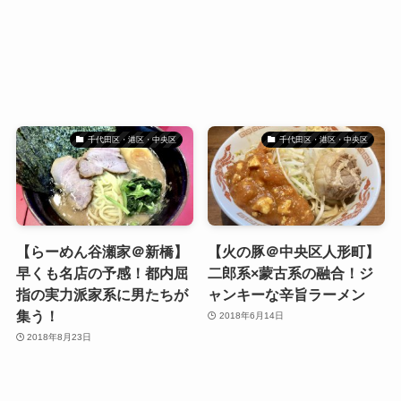
千代田区・港区・中央区
千代田区・港区・中央区
【らーめん谷瀬家＠新橋】
【火の豚＠中央区人形町】
早くも名店の予感！都内屈
二郎系×蒙古系の融合！ジ
指の実力派家系に男たちが
ャンキーな辛旨ラーメン
集う！
2018年6月14日
2018年8月23日