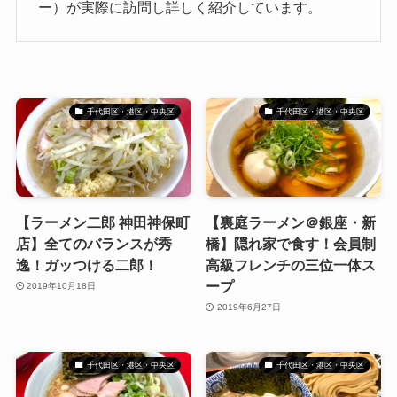
ー）が実際に訪問し詳しく紹介しています。
千代田区・港区・中央区
千代田区・港区・中央区
【ラーメン二郎 神田神保町
【裏庭ラーメン＠銀座・新
店】全てのバランスが秀
橋】隠れ家で食す！会員制
逸！ガッつける二郎！
高級フレンチの三位一体ス
ープ
2019年10月18日
2019年6月27日
千代田区・港区・中央区
千代田区・港区・中央区