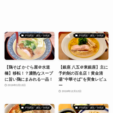
千代田区・港区・中央区
千代田区・港区・中央区
【鶏そば かぐら屋＠水道
【銀座 八五＠東銀座】主に
橋】移転！？濃熟なスープ
予約制の百名店！黄金清
に旨い鶏にまみれる一品！
湯“中華そば”を実食レビュ
ー
2019年3月13日
2018年12月12日
千代田区・港区・中央区
千代田区・港区・中央区