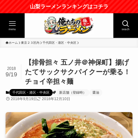
山梨ラーメンランキングはコチラ
menu
seach
ホーム
東京２３区内
千代田区・港区・中央区
【排骨担々 五ノ井＠神保町】揚げ
2018
たてサックサクパイクーが乗る！
9/19
チョイ辛担々麺
千代田区・港区・中央区
新店舗（登録時）
醤油
2018年9月19日
2018年12月10日