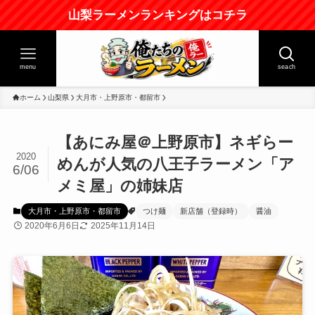
山梨ラーメンランキングはコチラ
menu
seach
ホーム
山梨県
大月市・上野原市・都留市
【あにみ屋＠上野原市】ネギらー
2020
めんが人気の八王子ラーメン「ア
6/06
メミ屋」の姉妹店
大月市・上野原市・都留市
つけ麺
新店舗（登録時）
醤油
2020年6月6日
2025年11月14日