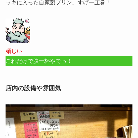
ッキに入った自家製プリン。すげー圧巻！
麺じい
これだけで腹一杯やでっ！
店内の設備や雰囲気