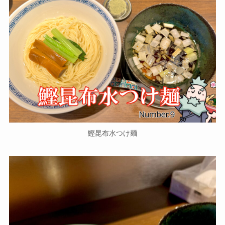
鰹昆布水つけ麺