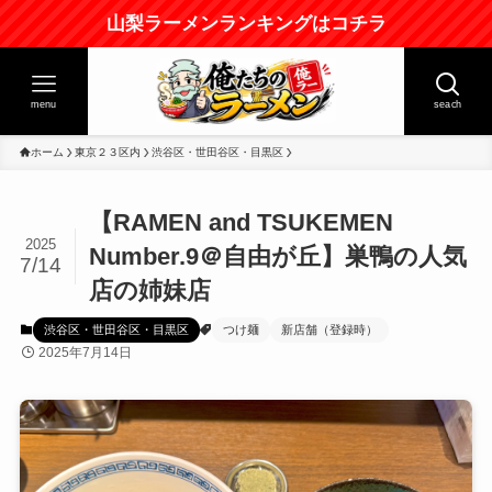
山梨ラーメンランキングはコチラ
menu
seach
ホーム
東京２３区内
渋谷区・世田谷区・目黒区
【RAMEN and TSUKEMEN
2025
Number.9＠自由が丘】巣鴨の人気
7/14
店の姉妹店
渋谷区・世田谷区・目黒区
つけ麺
新店舗（登録時）
2025年7月14日