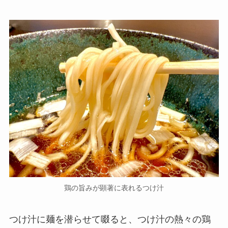
鶏の旨みが顕著に表れるつけ汁
つけ汁に麺を潜らせて啜ると、つけ汁の熱々の鶏