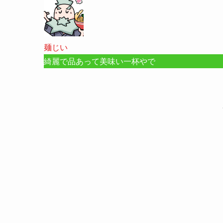
麺じい
綺麗で品あって美味い一杯やで