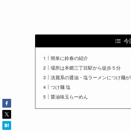
今
簡単に鈴春の紹介
場所は本郷三丁目駅から徒歩５分
淡麗系の醤油・塩ラーメンにつけ麺が
つけ麺 塩
醤油味玉らーめん