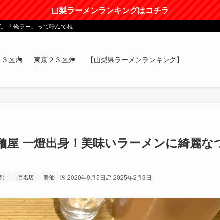
山梨ラーメンランキングはコチラ
グ。「俺ラー」って呼んでね
２３区内
東京２３区外
【山梨県ラーメンランキング】
麺屋 一燈出身！美味いラーメンに綺麗な
時）
百名店
醤油
2020年9月5日
2025年2月3日