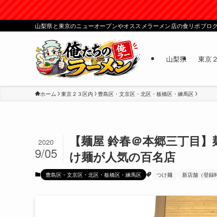
山梨県と東京のニューオープンやオススメラーメン店の食リポブロ
山梨県
東京
ホーム
東京２３区内
豊島区・文京区・北区・板橋区・練馬区
【麺屋 鈴春＠本郷三丁目】
2020
9/05
け麺が人気の百名店
豊島区・文京区・北区・板橋区・練馬区
つけ麺
新店舗（登録