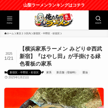
山梨ラーメンランキングはコチラ
menu
seach
ホーム
東京２３区内
新宿区・中野区・杉並区
【横浜家系ラーメン みどり＠西武
2025
新宿】『はやし田』が手掛ける緑
1/21
色看板の家系
新宿区・中野区・杉並区
家系
新店舗（登録時）
醤油
2025年1月21日