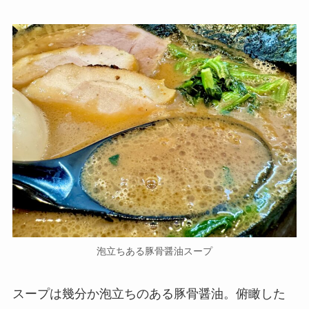
泡立ちある豚骨醤油スープ
スープは幾分か泡立ちのある豚骨醤油。俯瞰した