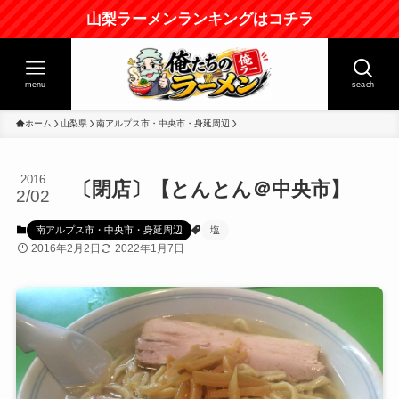
山梨ラーメンランキングはコチラ
menu
seach
ホーム
山梨県
南アルプス市・中央市・身延周辺
2016
〔閉店〕【とんとん＠中央市】
2/02
南アルプス市・中央市・身延周辺
塩
2016年2月2日
2022年1月7日