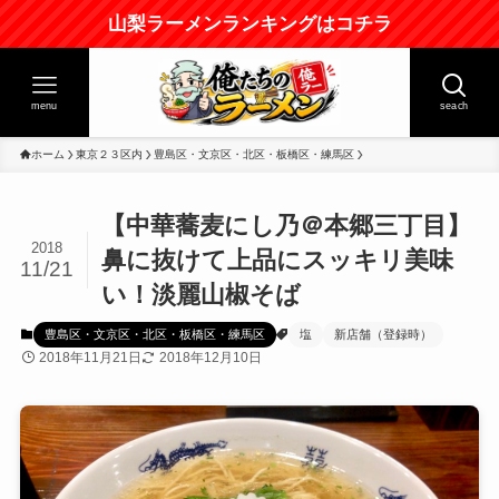
山梨ラーメンランキングはコチラ
menu
seach
ホーム
東京２３区内
豊島区・文京区・北区・板橋区・練馬区
【中華蕎麦にし乃＠本郷三丁目】
2018
鼻に抜けて上品にスッキリ美味
11/21
い！淡麗山椒そば
豊島区・文京区・北区・板橋区・練馬区
塩
新店舗（登録時）
2018年11月21日
2018年12月10日