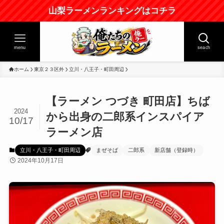
山梨ラーメンランキングはコチラ
menu
seach
ホーム
東京２３区外
立川・八王子・町田周辺
【ラーメン つづき 町田店】ちば
2024
から出身の二郎系インスパイア
10/17
ラーメン店
立川・八王子・町田周辺
まぜそば
二郎系
新店舗（登録時）
2024年10月17日