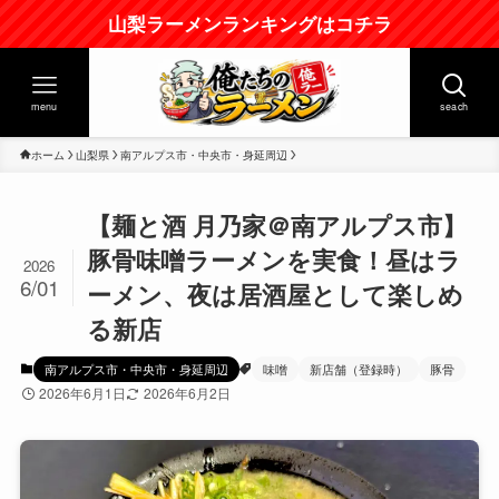
山梨ラーメンランキングはコチラ
menu
seach
ホーム
山梨県
南アルプス市・中央市・身延周辺
【麺と酒 月乃家＠南アルプス市】
豚骨味噌ラーメンを実食！昼はラ
2026
6/01
ーメン、夜は居酒屋として楽しめ
る新店
南アルプス市・中央市・身延周辺
味噌
新店舗（登録時）
豚骨
2026年6月1日
2026年6月2日