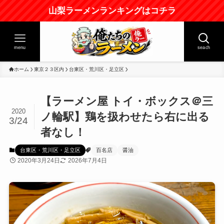
山梨ラーメンランキングはコチラ
menu
seach
ホーム
東京２３区内
台東区・荒川区・足立区
【ラーメン屋 トイ・ボックス＠三
2020
ノ輪駅】鶏を扱わせたら右に出る
3/24
者なし！
台東区・荒川区・足立区
百名店
醤油
2020年3月24日
2026年7月4日