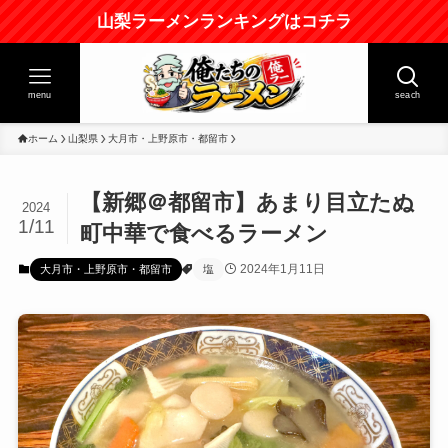
山梨ラーメンランキングはコチラ
menu
seach
ホーム
山梨県
大月市・上野原市・都留市
【新郷＠都留市】あまり目立たぬ
2024
1/11
町中華で食べるラーメン
2024年1月11日
大月市・上野原市・都留市
塩