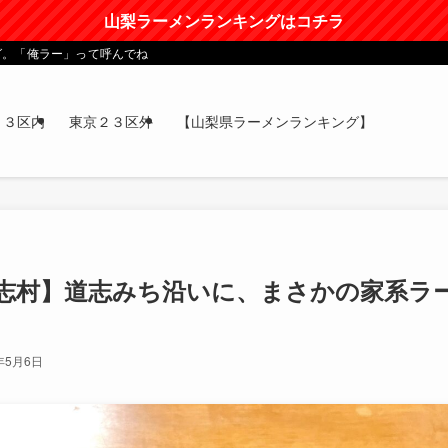
山梨ラーメンランキングはコチラ
グ。「俺ラー」って呼んでね
２３区内
東京２３区外
【山梨県ラーメンランキング】
道志村】道志みち沿いに、まさかの家系ラ
年5月6日