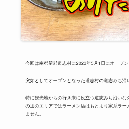
今回は南都留郡道志村に2023年5月1日にオー
突如としてオープンとなった道志村の道志みち沿
特に観光地からの行き来に役立つ道志みち沿いな
の辺のエリアではラーメン店はもとより家系ラー
ません。