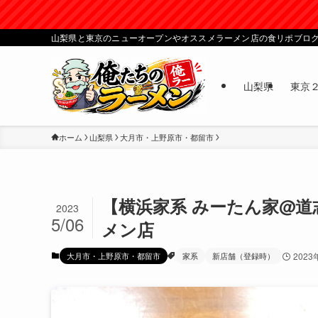
山梨県と東京のニューオープンやオススメラーメン店の食リポブロ
山梨県
東京
ホーム
山梨県
大月市・上野原市・都留市
【横浜家系 みーたん家@
2023
5/06
メン店
大月市・上野原市・都留市
家系
新店舗（登録時）
2023