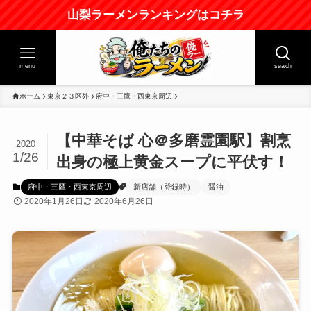
山梨ラーメンランキングはコチラ
menu
seach
ホーム
東京２３区外
府中・三鷹・西東京周辺
【中華そば 心＠多磨霊園駅】割烹
2020
1/26
出身の極上黄金スープに平伏す！
府中・三鷹・西東京周辺
新店舗（登録時）
醤油
2020年1月26日
2020年6月26日