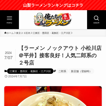
山梨ラーメンランキングはコチラ
menu
seach
ホーム
東京２３区内
江東区・墨田区・葛飾区・江戸川区
【ラーメン ノックアウト 小松川店
2024
＠平井】接客良好！人気二郎系の
7/07
２号店
江東区・墨田区・葛飾区・江戸川区
二郎系
新店舗（登録時）
2024年7月7日