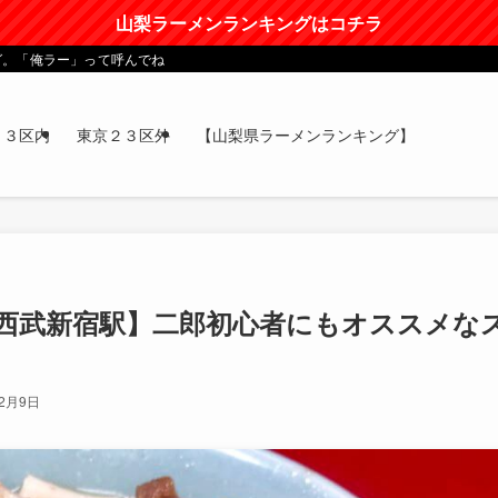
山梨ラーメンランキングはコチラ
グ。「俺ラー」って呼んでね
２３区内
東京２３区外
【山梨県ラーメンランキング】
＠西武新宿駅】二郎初心者にもオススメな
年2月9日