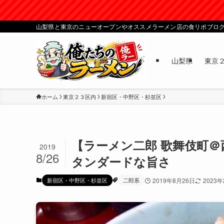
山梨県と東京のニューオープンやオススメラーメン店の食リポブロ
山梨県
東京
ホーム
東京２３区内
新宿区・中野区・杉並区
【ラーメン二郎 歌舞伎町
2019
8/26
タンダードな旨さ
新宿区・中野区・杉並区
二郎系
2019年8月26日
2023