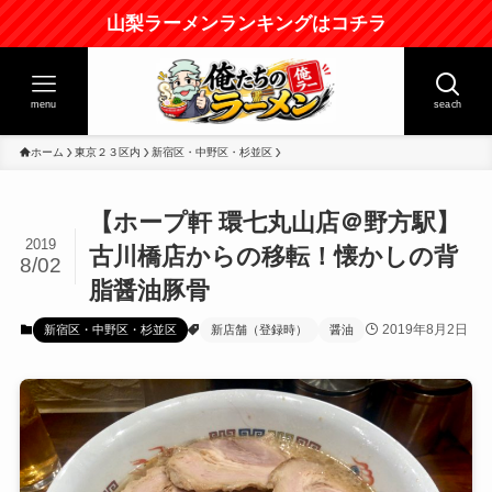
山梨ラーメンランキングはコチラ
menu
seach
ホーム
東京２３区内
新宿区・中野区・杉並区
【ホープ軒 環七丸山店＠野方駅】
2019
古川橋店からの移転！懐かしの背
8/02
脂醤油豚骨
2019年8月2日
新宿区・中野区・杉並区
新店舗（登録時）
醤油