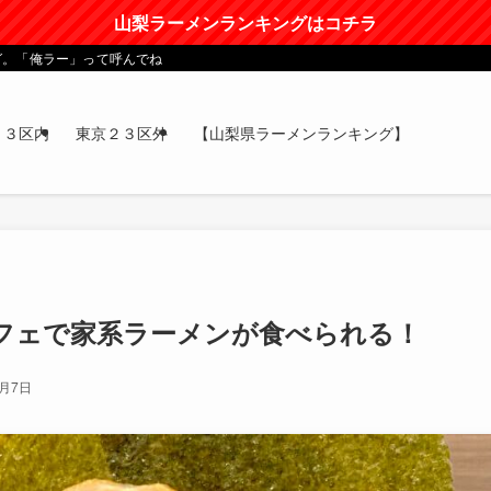
山梨ラーメンランキングはコチラ
グ。「俺ラー」って呼んでね
２３区内
東京２３区外
【山梨県ラーメンランキング】
フェで家系ラーメンが食べられる！
3月7日