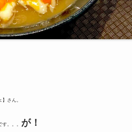
ェ】さん。
が！
です。。。