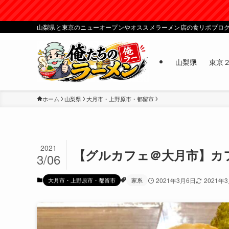
山梨県と東京のニューオープンやオススメラーメン店の食リポブロ
山梨県
東京
ホーム
山梨県
大月市・上野原市・都留市
2021
【グルカフェ＠大月市】カ
3/06
大月市・上野原市・都留市
家系
2021年3月6日
2021年