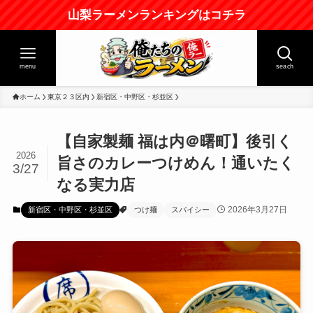
山梨ラーメンランキングはコチラ
menu
seach
ホーム
東京２３区内
新宿区・中野区・杉並区
【自家製麺 福は内＠曙町】後引く
2026
旨さのカレーつけめん！通いたく
3/27
なる実力店
2026年3月27日
新宿区・中野区・杉並区
つけ麺
スパイシー