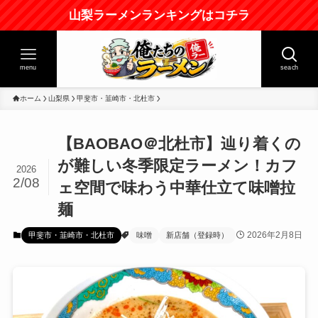
山梨ラーメンランキングはコチラ
menu
seach
ホーム
山梨県
甲斐市・韮崎市・北杜市
【BAOBAO＠北杜市】辿り着くの
が難しい冬季限定ラーメン！カフ
2026
2/08
ェ空間で味わう中華仕立て味噌拉
麺
2026年2月8日
甲斐市・韮崎市・北杜市
味噌
新店舗（登録時）